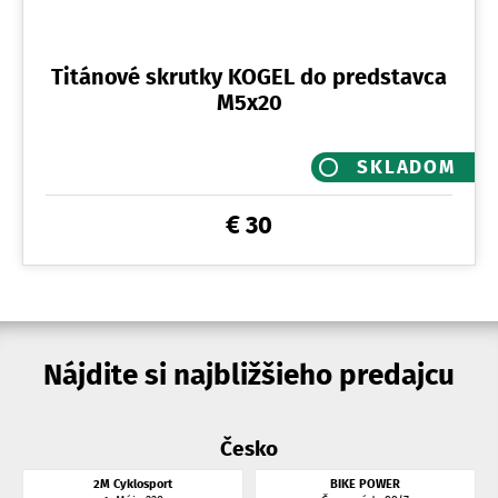
Titánové skrutky KOGEL do predstavca
M5x20
SKLADOM
€ 30
Nájdite si najbližšieho predajcu
Česko
2M Cyklosport
BIKE POWER