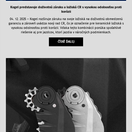
Kogel predstavuje doživotnú záruku a ložiská CR s vysokou odolnosťou proti
korózii
04. 12. 2025 – Kogel rozširuje záruku na svoje ložiská na doživotnú obmedzenú
garanciu a zároveň uvádza nový rad CR, čo je označenie pre keramické ložiská s
vysokou odolnosťou proti korózii. Vďaka tejto kombinácii ponúka spoľahlivé
riešenie aj pre jazdcov, ktorí jazdia v náročných podmienkach.
ČÍTAŤ ĎALEJ