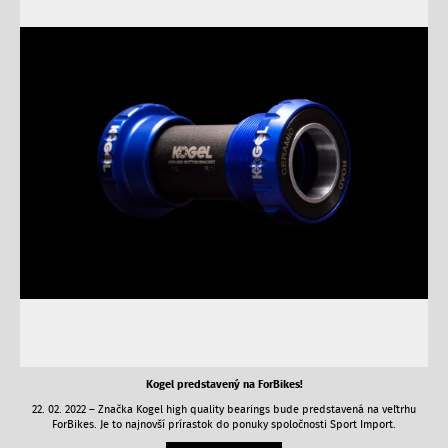
Kogel predstavený na ForBikes!
22. 02. 2022 – Značka Kogel high quality bearings bude predstavená na veľtrhu
ForBikes. Je to najnovší prírastok do ponuky spoločnosti Sport Import.