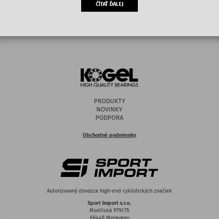
ČÍTAŤ ĎALEJ
PRODUKTY
NOVINKY
PODPORA
Obchodné podmienky
Autorizovaný dovozca high-end cyklistických značiek
Sport Import s.r.o.
Modřická 979/75
66448 Moravany