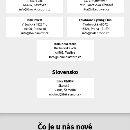
1. Máje 338
Čs. armády 99/7
66484, Zastávka
57101, Moravská Třebová
info@2mcyklosport.cz
info@bikepower.cz
Bikeinvest
Calabrone Cycling Club
Vršovická 1525/1d
Tvrdonická 480/2
10100, Praha 10
15521, Praha - Zličín
info@bikeinvest.cz
info@calabrone.cz
Kola Kola store
Duchcovská 434
41503, Teplice
info@kolakolastore.cz
Slovensko
BIKE UNION
Školská 1
93101, Šamorín
obchod@bikeunion.sk
Čo je u nás nové