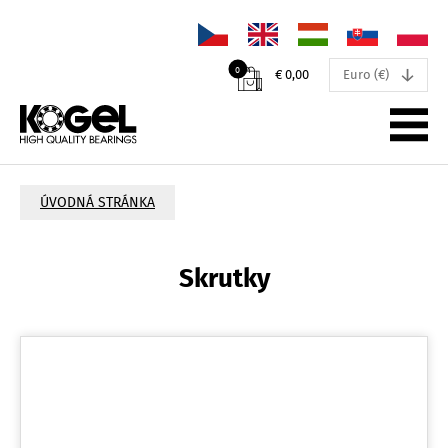
↓
0
€ 0,00
Euro (€)
PRODUKTY
ÚVODNÁ STRÁNKA
NOVINKY
Skrutky
PODPORA