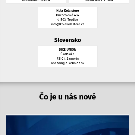
Kola Kola store
Duchcovská 434
41503, Teplice
info@kolakolastore.cz
Slovensko
BIKE UNION
Školská 1
93101, Šamorín
obchod@bikeunion.sk
Čo je u nás nové