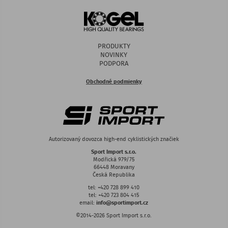
PRODUKTY
NOVINKY
PODPORA
Obchodné podmienky
Autorizovaný dovozca high-end cyklistických značiek
Sport Import s.r.o.
Modřická 979/75
66448 Moravany
Česká Republika
tel: +420 728 899 410
tel: +420 723 804 415
email:
info@sportimport.cz
©2014-2026 Sport Import s.r.o.