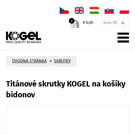
↓
0
€ 0,00
Euro (€)
PRODUKTY
ÚVODNÁ STRÁNKA
SKRUTKY
→
NOVINKY
Titánové skrutky KOGEL na košíky
PODPORA
bidonov