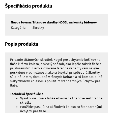
Špecifikácia produktu
Názov tovaru:
Titánové skrutky KOGEL na košíky bidonov
Kategória:
Skrutky
Popis produktu
Pridanie titánových skrutiek Kogel pre uchytenie košíkov na
fľaše k rámu kolesa je skvelý spôsob, ako lepšie zaistiť fľaše a
príslušenstvo. Tieto eloxované farebné varianty vám navyše
poskytujú viac možností, ako si bicykel prispôsobiť. Skrutky
sú dlhé 12 mm, dostupné v rôznych farbách a sú kompatibilné
s akýmkoľvek kolesom s použitím štandardných úchytov pre
fľaše.
Technická špecifikácia
Vysoko kvalitné a ľahké eloxované titánové šesťhranné
skrutky
Použitie: pasujú na akékoľvek koleso so štandardnými
úchytmi pre fľaše