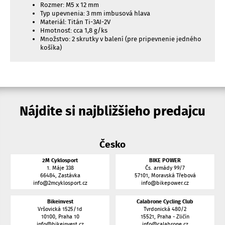
Rozmer: M5 x 12 mm
Typ upevnenia: 3 mm imbusová hlava
Materiál: Titán Ti-3AI-2V
Hmotnosť: cca 1,8 g/ks
Množstvo: 2 skrutky v balení (pre pripevnenie jedného
košíka)
Nájdite si najbližšieho predajcu
Česko
2M Cyklosport
BIKE POWER
1. Máje 338
Čs. armády 99/7
66484, Zastávka
57101, Moravská Třebová
info@2mcyklosport.cz
info@bikepower.cz
Bikeinvest
Calabrone Cycling Club
Vršovická 1525/1d
Tvrdonická 480/2
10100, Praha 10
15521, Praha - Zličín
info@bikeinvest.cz
info@calabrone.cz