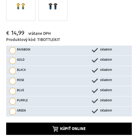
€ 14,99
vrátane DPH
Produktový kód: TIBOTTLEKIT
RAINBOW
skladom
GOLD
skladom
BLACK
skladom
ROSE
skladom
BLUE
skladom
PURPLE
skladom
GREEN
skladom
KÚPIŤ ONLINE